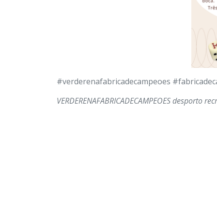
#verderenafabricadecampeoes #fabricade
VERDERENAFABRICADECAMPEOES
desporto
rec