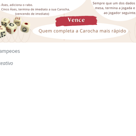
campeoes
reativo