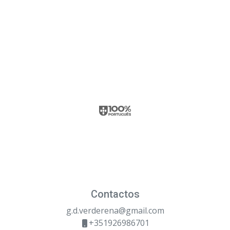
Contactos
g.d.verderena@gmail.com
+351926986701